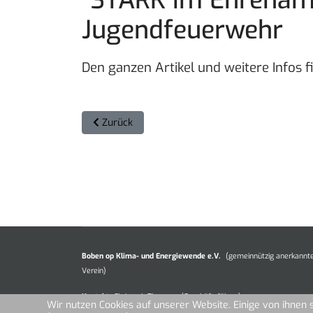
Jugendfeuerwehr
Den ganzen Artikel und weitere Infos f
Vorheriger Beitrag: Sonderfolge zum Amtsfeue
Zurück
Boben op Klima- und Energiewende e.V.
(gemeinnützig anerkannt
Verein)
Kontakt:
Christoph Thomsen (Geschäftsführer)
Wir nutzen Cookies auf unserer Website. Einige von ihnen 