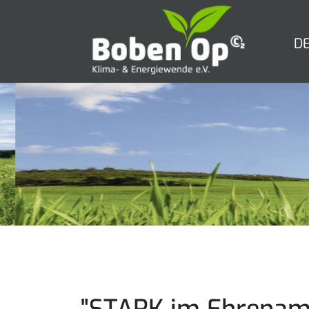
D
"STARK im Ehrenamt"